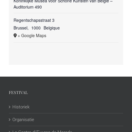
Koninklijke Musea voor Schone Kunsten van België –
Auditorium 490
Regentschapsstraat 3
Brussel
,
1000
Belgique
+ Google Maps
FESTIVAL
Historiek
Organisatie