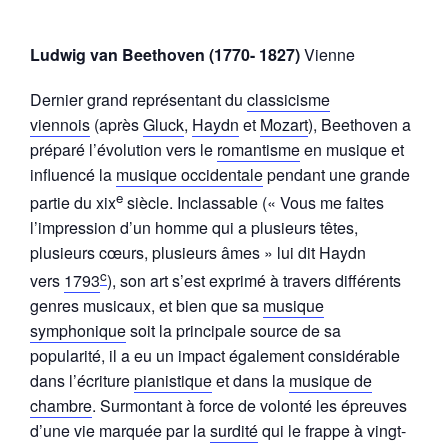
Ludwig van Beethoven
(1770- 1827)
Vienne
Dernier grand représentant du
classicisme
viennois
(après
Gluck
,
Haydn
et
Mozart
), Beethoven a
préparé l’évolution vers le
romantisme
en musique et
influencé la
musique occidentale
pendant une grande
e
partie du xix
siècle. Inclassable (« Vous me faites
l’impression d’un homme qui a plusieurs têtes,
plusieurs cœurs, plusieurs âmes » lui dit Haydn
c
vers
1793
), son art s’est exprimé à travers différents
genres musicaux, et bien que sa
musique
symphonique
soit la principale source de sa
popularité, il a eu un impact également considérable
dans l’écriture
pianistique
et dans la
musique de
chambre
. Surmontant à force de volonté les épreuves
d’une vie marquée par la
surdité
qui le frappe à vingt-