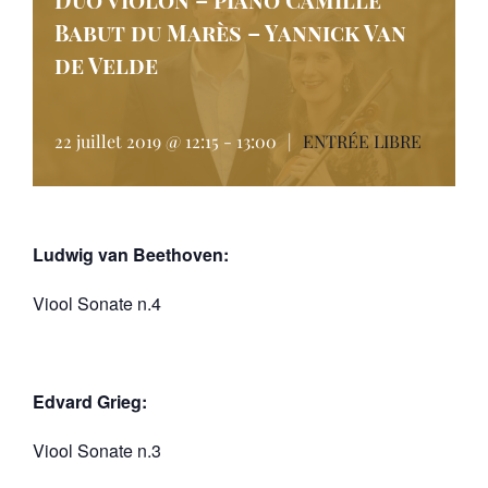
Babut du Marès – Yannick Van
de Velde
22 juillet 2019 @ 12:15
-
13:00
|
ENTRÉE LIBRE
Ludwig van Beethoven:
Viool Sonate n.4
Edvard Grieg:
Viool Sonate n.3