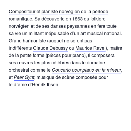
Compositeur
et
pianiste
norvégien
de la
période
romantique
. Sa découverte en 1863 du folklore
norvégien et de ses danses paysannes en fera toute
sa vie un militant inépuisable d’un art musical national.
Grand harmoniste (auquel ne seront pas
indifférents
Claude Debussy
ou
Maurice Ravel
), maître
de la petite forme (pièces pour piano), il composera
ses œuvres les plus célèbres dans le domaine
orchestral comme le
Concerto pour piano en la mineur
,
et
Peer Gynt
, musique de scène composée pour
le
drame
d’
Henrik Ibsen
.