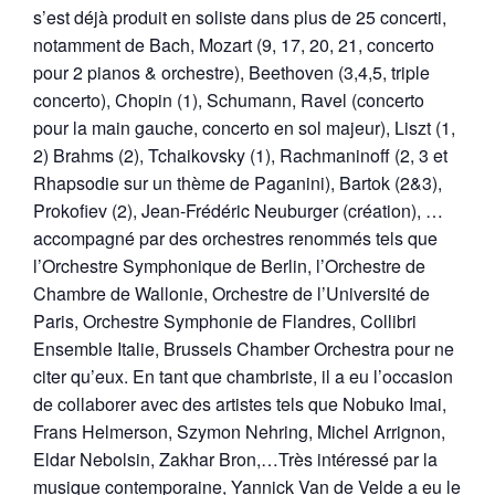
s’est déjà produit en soliste dans plus de 25 concerti,
notamment de Bach, Mozart (9, 17, 20, 21, concerto
pour 2 pianos & orchestre), Beethoven (3,4,5, triple
concerto), Chopin (1), Schumann, Ravel (concerto
pour la main gauche, concerto en sol majeur), Liszt (1,
2) Brahms (2), Tchaikovsky (1), Rachmaninoff (2, 3 et
Rhapsodie sur un thème de Paganini), Bartok (2&3),
Prokofiev (2), Jean-Frédéric Neuburger (création), …
accompagné par des orchestres renommés tels que
l’Orchestre Symphonique de Berlin, l’Orchestre de
Chambre de Wallonie, Orchestre de l’Université de
Paris, Orchestre Symphonie de Flandres, Collibri
Ensemble Italie, Brussels Chamber Orchestra pour ne
citer qu’eux. En tant que chambriste, il a eu l’occasion
de collaborer avec des artistes tels que Nobuko Imai,
Frans Helmerson, Szymon Nehring, Michel Arrignon,
Eldar Nebolsin, Zakhar Bron,…Très intéressé par la
musique contemporaine, Yannick Van de Velde a eu le