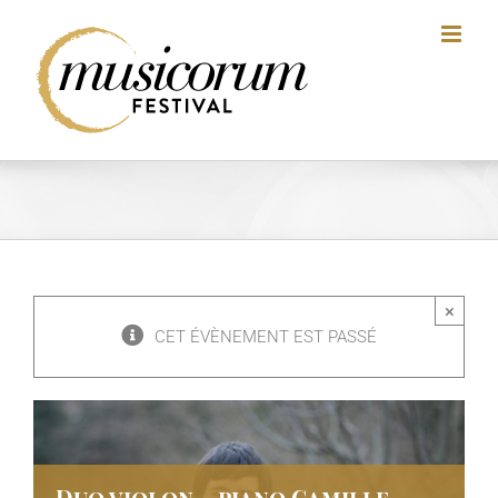
Skip
to
content
×
CET ÉVÈNEMENT EST PASSÉ
Duo violon – piano Camille