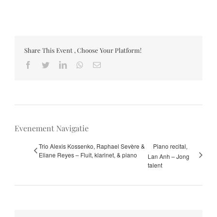
Share This Event , Choose Your Platform!
Facebook
Twitter
LinkedIn
Whatsapp
Email
Evenement Navigatie
Trio Alexis Kossenko, Raphael Sevère &
Piano recital,
Eliane Reyes – Fluit, klarinet, & piano
Lan Anh – Jong
talent