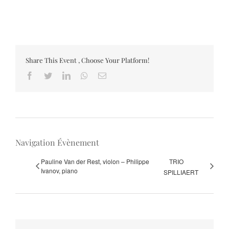
Share This Event , Choose Your Platform!
Facebook
Twitter
LinkedIn
Whatsapp
Email
Navigation Évènement
Pauline Van der Rest, violon – Philippe
TRIO
Ivanov, piano
SPILLIAERT