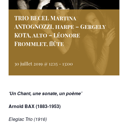
TRIO BECEL Martina
ANTOGNOZZI, harpe – Gergely
KOTA, alto – Léonore
Frommlet, flûte
30 juillet 2019 @ 12:15
-
13:00
‘Un Chant, une sonate, un poème’
Arnold BAX (1883-1953)
Elegiac Trio (1916)