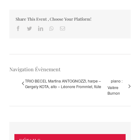
Share This Event , Choose Your Platform!
Facebook
Twitter
LinkedIn
Whatsapp
Email
Navigation Évènement
TRIO BECEL Martina ANTOGNOZZI, harpe –
piano :
Gergely KOTA, alto – Léonore Frommlet, flûte
Valère
Burnon