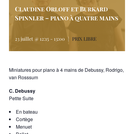
Claudine Orloff et Burkard
Spinnler – piano à quatre mains
23 juillet @ 12:15
-
13:00
|
PRIX LIBRE
Miniatures pour piano à 4 mains de Debussy, Rodrigo,
van Rosssum
C. Debussy
Petite Suite
En bateau
Cortège
Menuet