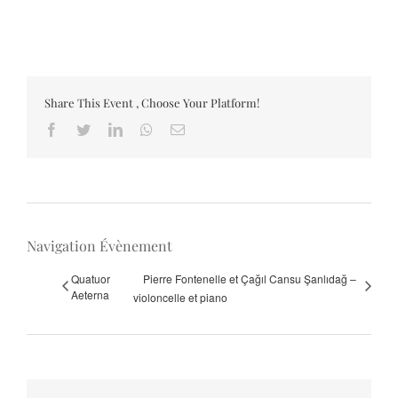
Share This Event , Choose Your Platform!
Facebook
Twitter
LinkedIn
Whatsapp
Email
Navigation Évènement
Quatuor
Pierre Fontenelle et Çağıl Cansu Şanlıdağ –
Aeterna
violoncelle et piano