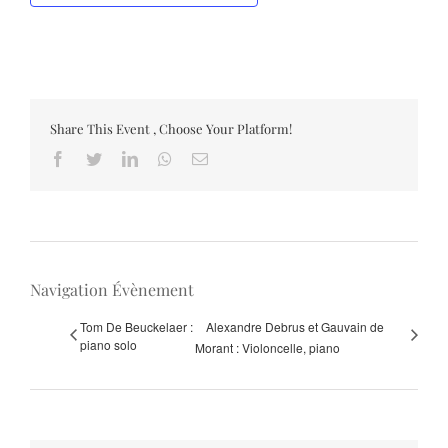
Share This Event , Choose Your Platform!
Facebook
Twitter
LinkedIn
Whatsapp
Email
Navigation Évènement
Tom De Beuckelaer :
Alexandre Debrus et Gauvain de
piano solo
Morant : Violoncelle, piano