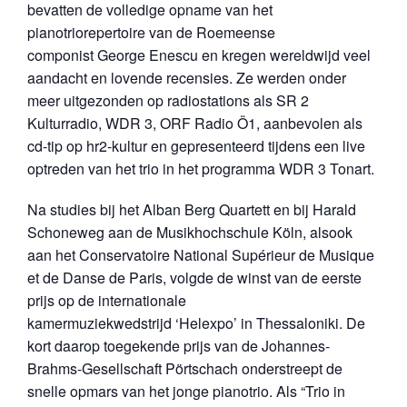
bevatten de volledige opname van het
pianotriorepertoire van de Roemeense
componist George Enescu en kregen wereldwijd veel
aandacht en lovende recensies. Ze werden onder
meer uitgezonden op radiostations als SR 2
Kulturradio, WDR 3, ORF Radio Ö1, aanbevolen als
cd-tip op hr2-kultur en gepresenteerd tijdens een live
optreden van het trio in het programma WDR 3 Tonart.
Na studies bij het Alban Berg Quartett en bij Harald
Schoneweg aan de Musikhochschule Köln, alsook
aan het Conservatoire National Supérieur de Musique
et de Danse de Paris, volgde de winst van de eerste
prijs op de internationale
kamermuziekwedstrijd ‘Helexpo’ in Thessaloniki. De
kort daarop toegekende prijs van de Johannes-
Brahms-Gesellschaft Pörtschach onderstreept de
snelle opmars van het jonge pianotrio. Als “Trio in