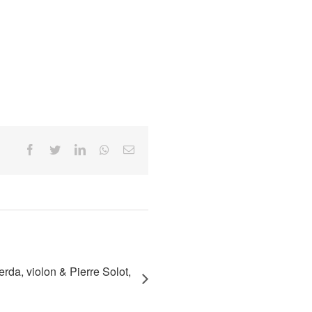
Facebook
Twitter
LinkedIn
Whatsapp
Email
rda, violon & Pierre Solot,