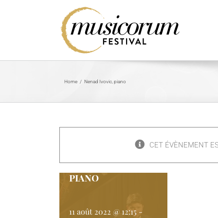
Skip
to
content
Home
/
Nenad Ivovic, piano
CET ÉVÈNEMENT ES
Nenad Ivovic,
piano
11 août 2022 @ 12:15
-