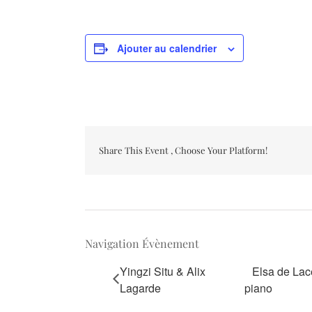
Ajouter au calendrier
Share This Event , Choose Your Platform!
Navigation Évènement
Yingzi Situ & Alix
Elsa de Lace
Lagarde
piano