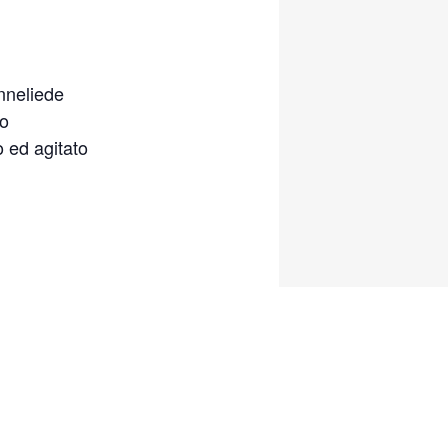
nneliede
so
 ed agitato