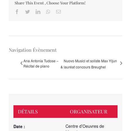
Share This Event , Choose Your Platform!
Facebook
Twitter
LinkedIn
Whatsapp
Email
Navigation Évènement
Ana Antonia Tudose –
Nuovo Musici et soliste Max Yijun
Récital de piano
& lauréat concours Breughel
DÉTAILS
ORGANISATEUR
Centre d’Oeuvres de
Date :