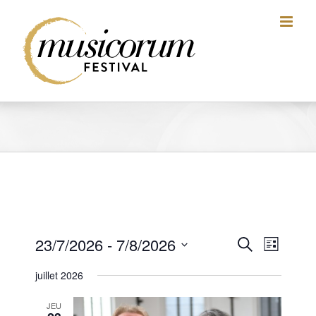
Skip
to
content
23/7/2026
 - 
7/8/2026
Recherch
Navigati
Recherche
Liste
de
et
Sélectionnez
juillet 2026
vues
une
navigatio
Évèneme
date.
de
JEU