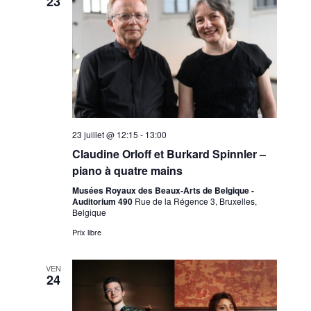
23
vues
Évènemen
23 juillet @ 12:15
-
13:00
Claudine Orloff et Burkard Spinnler –
piano à quatre mains
Musées Royaux des Beaux-Arts de Belgique -
Auditorium 490
Rue de la Régence 3, Bruxelles,
Belgique
Prix libre
VEN
24