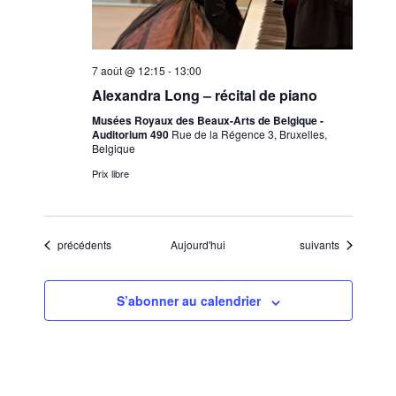
7 août @ 12:15
-
13:00
Alexandra Long – récital de piano
Musées Royaux des Beaux-Arts de Belgique -
Auditorium 490
Rue de la Régence 3, Bruxelles,
Belgique
Prix libre
Évènements
Évènements
précédents
Aujourd'hui
suivants
S’abonner au calendrier