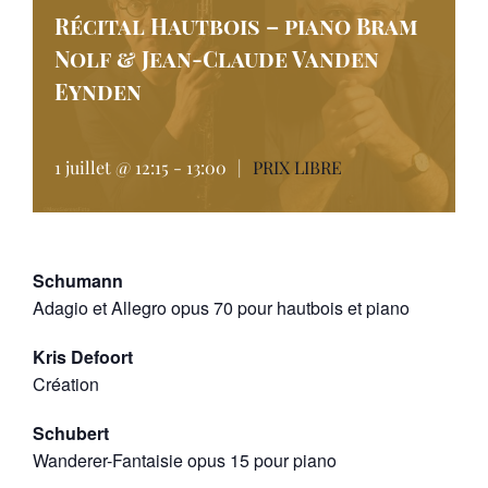
Récital Hautbois – piano Bram
Nolf & Jean-Claude Vanden
Eynden
1 juillet @ 12:15
-
13:00
|
PRIX LIBRE
Schumann
Adagio et Allegro opus 70 pour hautbois et piano
Kris Defoort
Création
Schubert
Wanderer-Fantaisie opus 15 pour piano