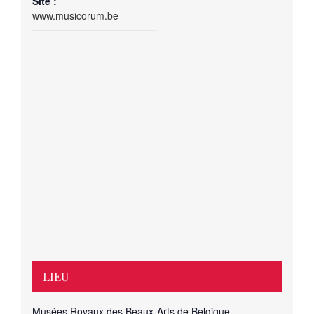
Site :
www.musicorum.be
LIEU
Musées Royaux des Beaux-Arts de Belgique –