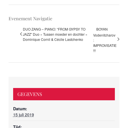
Evenement Navigatie
DUO ZANG – PIANO: “FROM GYPSY TO
BOYAN
JAZZ” Duo « Tussen moeder en dochter »
Vodenitcharov
Dominique Cornil & Cécile Lastchenko
:
IMPROVISATIE
!!!
GEGEVENS
Datum:
15 juli 2019
Tijd: