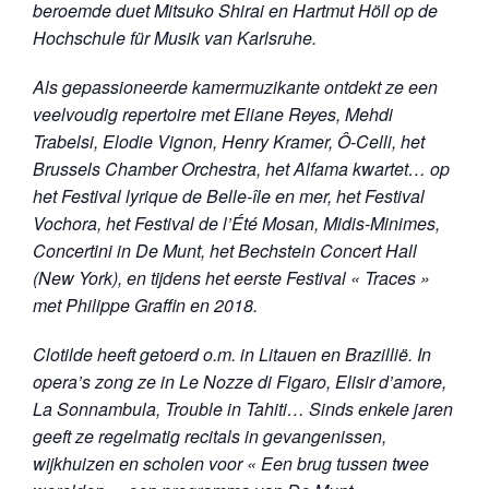
beroemde duet Mitsuko Shirai en Hartmut Höll op de
Hochschule für Musik van Karlsruhe.
Als gepassioneerde kamermuzikante ontdekt ze een
veelvoudig repertoire met Eliane Reyes, Mehdi
Trabelsi, Elodie Vignon, Henry Kramer, Ô-Celli, het
Brussels Chamber Orchestra, het Alfama kwartet… op
het Festival lyrique de Belle-île en mer, het Festival
Vochora, het Festival de l’Été Mosan, Midis-Minimes,
Concertini in De Munt, het Bechstein Concert Hall
(New York), en tijdens het eerste Festival « Traces »
met Philippe Graffin en 2018.
Clotilde heeft getoerd o.m. in Litauen en Brazillië. In
opera’s zong ze in Le Nozze di Figaro, Elisir d’amore,
La Sonnambula, Trouble in Tahiti…
Sinds enkele jaren
geeft ze regelmatig recitals in gevangenissen,
wijkhuizen en scholen voor « Een brug tussen twee