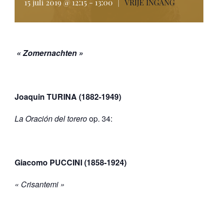
15 juli 2019 @ 12:15
-
13:00
|
VRIJE INGANG
« Zomernachten »
Joaquin TURINA (1882-1949)
La Oración del torero
op. 34:
Giacomo PUCCINI (1858-1924)
« Crisantemi »