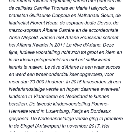
het Alfama Kwartet regelmatig samen met partners als
de cellistes Camille Thomas en Marie Hallynck, de
pianisten Guillaume Coppola en Nathanaël Gouin, de
klarinetist Florent Heau, de sopraan Jodie Devos, de
mezzo-sopraan Albane Carrère en de accordeoniste
Anne Niepold.
Samen met Ariane Rousseau schreef
het Alfama Kwartet in 2011 Le rêve d’Ariane.
Deze
fijne, ludieke voorstelling richt zich tot groot en klein en
is de ideale gelegenheid om met het strijkkwartet
kennis te maken. Le rêve d’Ariane is een waar succes
en werd een tweehonderdtal keer opgevoerd, voor
meer dan 70 000 kinderen. In 2015 lanceerden zij een
Nederlandstalige versie en hopen daarmee evenveel
kinderen in Vlaanderen en Nederland te kunnen
bereiken. De tweede kindervoorstelling Pomme-
Henriette werd in Luxemburg, Parijs en Bordeaux
gespeeld. De Nederlandstalige versie ging in première
in de Singel (Antwerpen) in november 2017. Het