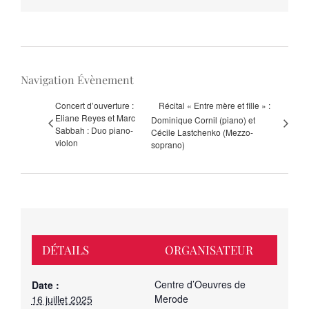
Navigation Évènement
Concert d’ouverture :
Récital « Entre mère et fille » :
Eliane Reyes et Marc
Dominique Cornil (piano) et
Sabbah : Duo piano-
Cécile Lastchenko (Mezzo-
violon
soprano)
DÉTAILS
ORGANISATEUR
Centre d’Oeuvres de
Date :
Merode
16 juillet 2025